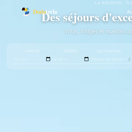
LA RÉUNION · ÎL
Dodo
terla
Des séjours d'exce
Ac
Villas, lodges et maisons 
ARRIVÉE
DÉPART
DESTINATION