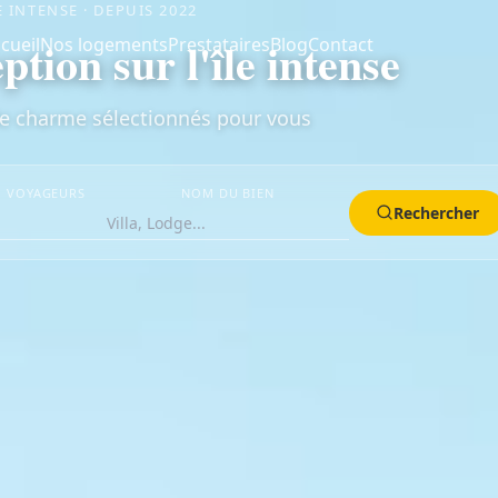
E INTENSE · DEPUIS 2022
ption sur l'île intense
cueil
Nos logements
Prestataires
Blog
Contact
de charme sélectionnés pour vous
VOYAGEURS
NOM DU BIEN
Rechercher